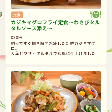
定食
カジキマグロフライ定食〜わさびタル
タルソース添え〜
880円
釣ってすぐ捌き瞬間冷凍した新鮮カジキマグ
ロ。
大葉とワサビタルタルで和風に仕上げました。